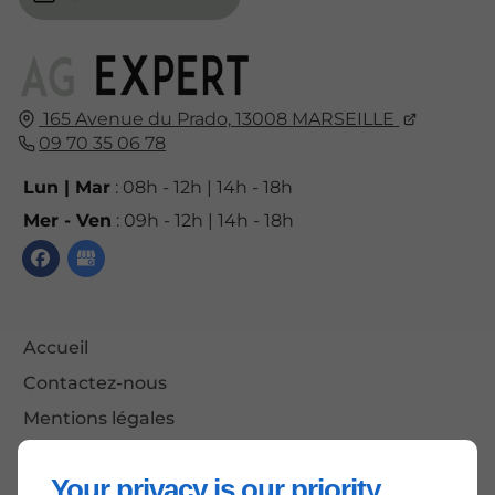
165 Avenue du Prado,
13008
MARSEILLE
09 70 35 06 78
Lun | Mar
: 08h - 12h | 14h - 18h
Mer - Ven
: 09h - 12h | 14h - 18h
Accueil
Contactez-nous
Mentions légales
Plan du site
Your privacy is our priority