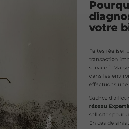
Pourquo
diagno
votre b
Faites réaliser
transaction im
service à Marse
dans les enviro
effectuons un
Sachez d’aille
réseau Experti
solliciter pour
En cas de
sinis