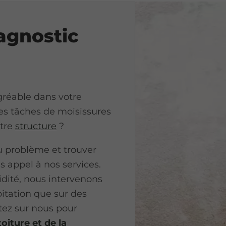
agnostic
réable dans votre
es tâches de moisissures
utre
structure
?
u problème et trouver
tes appel à nos services.
dité, nous intervenons
bitation que sur des
tez sur nous pour
toiture et de la