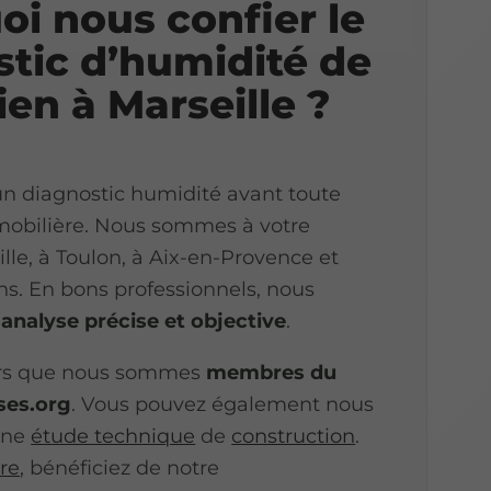
i nous confier le
stic d’humidité de
ien à Marseille ?
 un diagnostic humidité avant toute
mobilière. Nous sommes à votre
ille, à Toulon, à Aix-en-Provence et
ns. En bons professionnels, nous
e
analyse précise et objective
.
urs que nous sommes
membres du
ses.org
. Vous pouvez également nous
 une
étude technique
de
construction
.
tre
, bénéficiez de notre