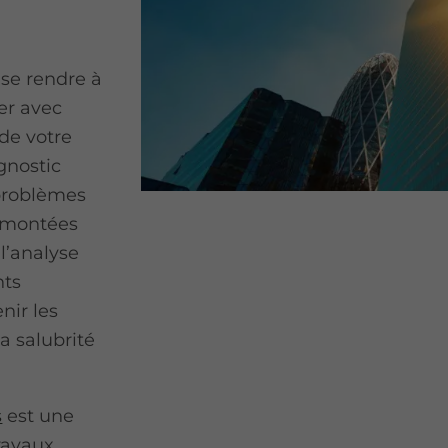
se rendre à
er avec
 de votre
gnostic
 problèmes
remontées
 l’analyse
nts
nir les
a salubrité
s
est une
ravaux,