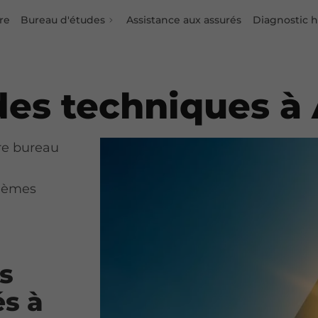
re
Bureau d'études
Assistance aux assurés
Diagnostic 
des techniques à
tre bureau
blèmes
rs
és à