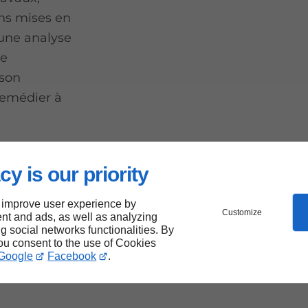
ions mises en
une analyse
ne
 son
remédier à
cy is our priority
 improve user experience by
Customize
nt and ads, as well as analyzing
ng social networks functionalities. By
yndics
you consent to the use of Cookies
Google
Facebook
.