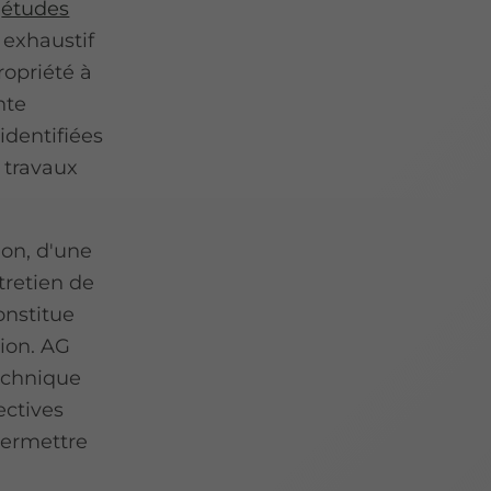
'
études
 exhaustif
ropriété à
nte
identifiées
e travaux
ion, d'une
tretien de
onstitue
sion. AG
technique
ectives
permettre