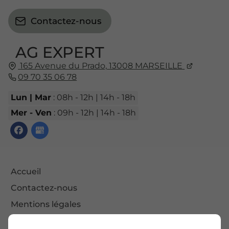
Contactez-nous
AG EXPERT
165 Avenue du Prado,
13008
MARSEILLE
09 70 35 06 78
Lun | Mar
: 08h - 12h | 14h - 18h
Mer - Ven
: 09h - 12h | 14h - 18h
Accueil
Contactez-nous
Mentions légales
Plan du site