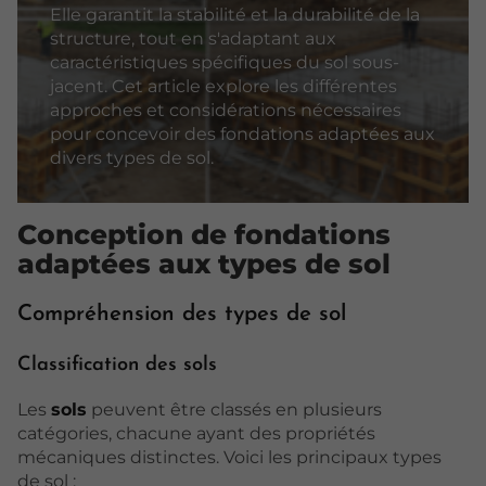
Elle garantit la stabilité et la durabilité de la
structure, tout en s'adaptant aux
caractéristiques spécifiques du sol sous-
jacent. Cet article explore les différentes
approches et considérations nécessaires
pour concevoir des fondations adaptées aux
divers types de sol.
Conception de fondations
adaptées aux types de sol
Compréhension des types de sol
Classification des sols
Les
sols
peuvent être classés en plusieurs
catégories, chacune ayant des propriétés
mécaniques distinctes. Voici les principaux types
de sol :