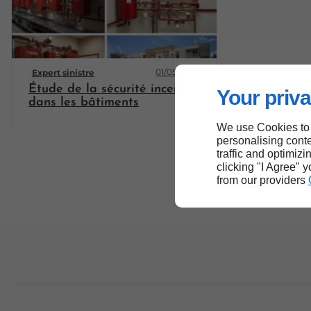
01/05/2026
Expert sinistre
Étude de la sécurité incendie
Your priva
dans les bâtiments
We use Cookies to
personalising conte
traffic and optimizi
clicking "I Agree" 
from our providers