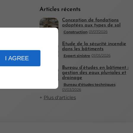
Articles récents
Conception de fondations
adaptées aux types de sol
01/07/2026
Construction
Étude de la sécurité incendie
dans les bâtiments
01/05/2026
Expert sinistre
I AGREE
Bureau d’études en bâtiment :
gestion des eaux pluviales et
drainage
Bureau d'études techniques
01/03/2026
Plus d'articles